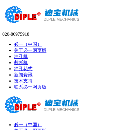
020-86975918
必一（中国）
关于必一网页版
冲孔机
裁断机
冲孔花式
新闻资讯
技术支持
联系必一网页版
必一（中国）