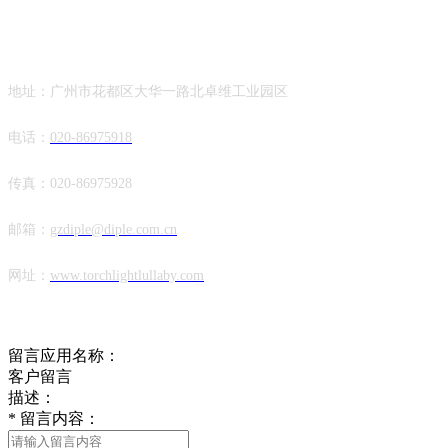
联系方式
地址：广州市花都区大华一路北卓维工业园区
电话：
020-86975918
传真：020-86975928
邮箱：
gzdiple@diple.com.cn
网址：
www.torchlightlullaby.com
我们与您联系
留言应用名称：
客户留言
描述：
*
留言内容：